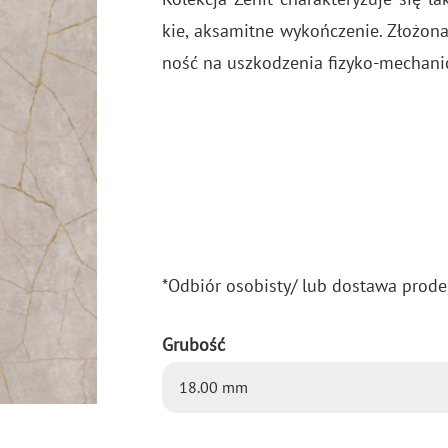
kie, ak­sa­mit­ne wy­koń­cze­nie. Zło­żo­
ność na uszko­dze­nia fi­zy­ko-me­cha­ni
*Od­biór oso­bi­sty/ lub do­sta­wa pro­de
Grubość