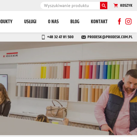
KOSZYK
ODUKTY
USŁUGI
O NAS
BLOG
KONTAKT
+48 32 47 81 500
PRODESK@PRODESK.COM.PL