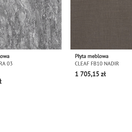
lowa
Płyta meblowa
RA 03
CLEAF FB10 NADIR
1 705,15 zł
ł