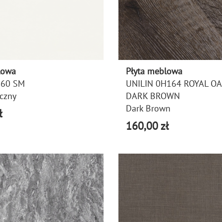
lowa
Płyta meblowa
60 SM
UNILIN 0H164 ROYAL OA
yczny
DARK BROWN
Dark Brown
ł
160,00 zł