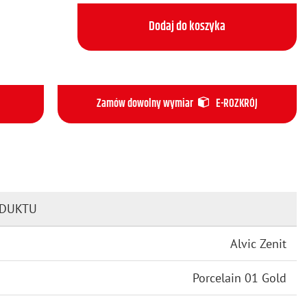
Dodaj do koszyka
Zamów dowolny wymiar
E-ROZKRÓJ
ODUKTU
Alvic Zenit
Porcelain 01 Gold