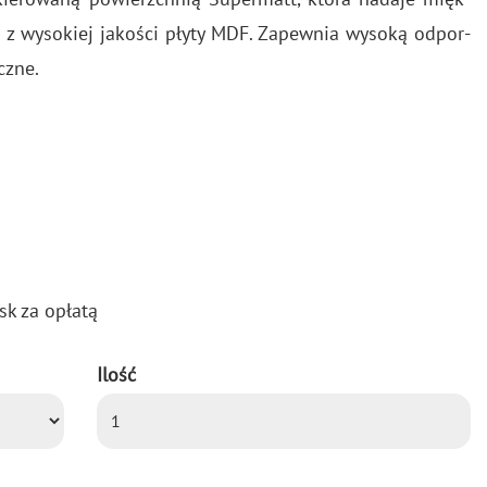
na z wy­so­kiej ja­ko­ści płyty MDF. Za­pew­nia wy­so­ką od­por­
cz­ne.
sk za opła­tą
Ilość