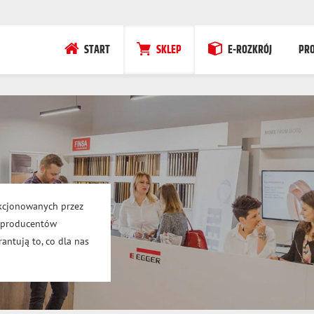
START
SKLEP
E-ROZKRÓJ
PR
kcjonowanych przez
h producentów
antują to, co dla nas