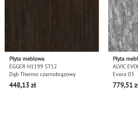
Płyta meblowa
Płyta meb
EGGER H1199 ST12
ALVIC EVO
Dąb Thermo czarnobrązowy
Evora 03
448,13 zł
779,51 z