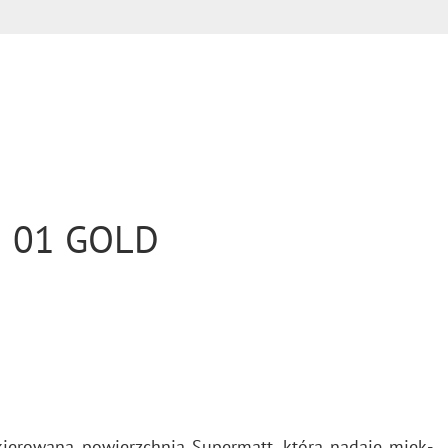
N 01 GOLD
la­kie­ro­wa­ną po­wierzch­nią Su­per­matt, która na­da­je mięk­