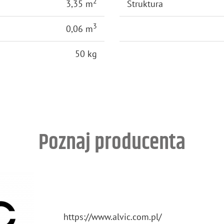
2
3,35 m
Struktura
3
0,06 m
50 kg
Poznaj producenta
https://​www.​alvic.​com.​pl/