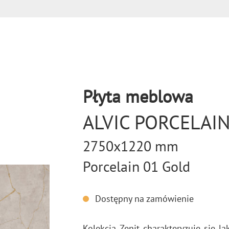
Płyta meblowa
ALVIC PORCELAI
2750x1220 mm
Porcelain 01 Gold
Dostępny na zamówienie
Ko­lek­cja Zenit cha­rak­te­ry­zu­je się 