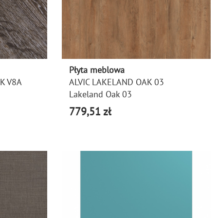
Płyta meblowa
K V8A
ALVIC LAKELAND OAK 03
Lakeland Oak 03
779,51 zł