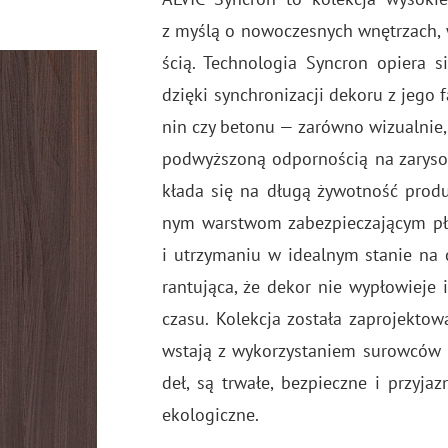
z myślą o no­wo­cze­snych wnę­trzach, w k
ścią. Tech­no­lo­gia Syn­cron opie­ra si
dzię­ki syn­chro­ni­za­cji de­ko­ru z jego 
nin czy be­to­nu — za­rów­no wi­zu­al­nie,
pod­wyż­szo­ną od­por­no­ścią na za­ry­so­
kła­da się na długą ży­wot­ność pro­du
nym war­stwom za­bez­pie­cza­ją­cym p
i utrzy­ma­niu w ide­al­nym sta­nie na 
ran­tu­ją­ca, że dekor nie wy­pło­wie­j
czasu. Ko­lek­cja zo­sta­ła za­pro­jek­t
wsta­ją z wy­ko­rzy­sta­niem su­row­ców 
deł, są trwa­łe, bez­piecz­ne i przy­ja­
eko­lo­gicz­ne.