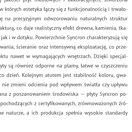
tó­rych es­te­ty­ka łączy się z funk­cjo­nal­no­ścią i trwa­ło­
ę na pre­cy­zyj­nym od­wzo­ro­wa­niu na­tu­ral­nych struk­tur
fak­tu­rą, co daje re­ali­stycz­ny efekt drew­na, ka­mie­nia, tka­
 jak i w do­ty­ku. Po­wierzch­nie Syn­cron cha­rak­te­ry­zu­ją się
wa­nia, ście­ra­nie oraz in­ten­syw­ną eks­plo­ata­cję, co prze­
k­tu nawet w wy­ma­ga­ją­cych wnę­trzach. Dzię­ki spe­cjal­
łyty są rów­nież od­por­ne na plamy, łatwe w czysz­cze­niu
co dzień. Ko­lej­nym atu­tem jest sta­bil­ność ko­lo­ru, gwa­
e i nie zmie­ni od­cie­nia pod wpły­wem świa­tła czy upły­wu
o­wa­na z po­sza­no­wa­niem śro­do­wi­ska — płyty Syn­cron po­
po­cho­dzą­cych z cer­ty­fi­ko­wa­nych, zrów­no­wa­żo­nych źró­
zne na­tu­rze, a ich pro­duk­cja speł­nia wy­so­kie stan­dar­dy