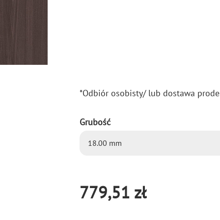
*Od­biór oso­bi­sty/ lub do­sta­wa pro­de
Grubość
779,51 zł