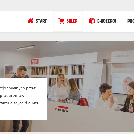
START
SKLEP
E-ROZKRÓJ
PR
kcjonowanych przez
h producentów
antują to, co dla nas