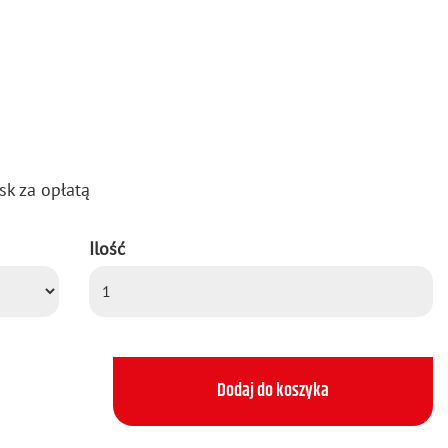
sk za opła­tą
Ilość
Dodaj do koszyka