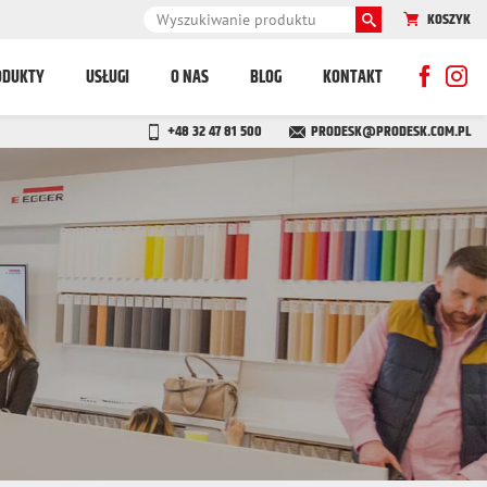
KOSZYK
ODUKTY
USŁUGI
O NAS
BLOG
KONTAKT
+48 32 47 81 500
PRODESK@PRODESK.COM.PL