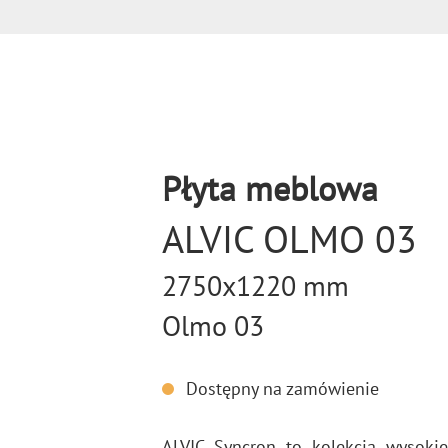
Płyta meblowa
ALVIC OLMO 03
2750x1220 mm
Olmo 03
Dostępny na zamówienie
ALVIC Syn­cron to ko­lek­cja wy­so­kiej