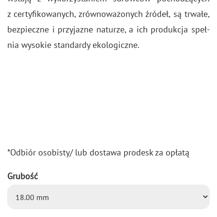
z cer­ty­fi­ko­wa­nych, zrów­no­wa­żo­nych źró­deł, są trwa­łe,
bez­piecz­ne i przy­ja­zne na­tu­rze, a ich pro­duk­cja speł­
nia wy­so­kie stan­dar­dy eko­lo­gicz­ne.
*Od­biór oso­bi­sty/ lub do­sta­wa pro­desk za opła­tą
Grubość