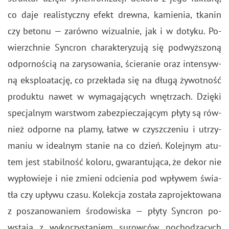
co daje re­ali­stycz­ny efekt drew­na, ka­mie­nia, tka­nin
czy be­to­nu — za­rów­no wi­zu­al­nie, jak i w do­ty­ku. Po­
wierzch­nie Syn­cron cha­rak­te­ry­zu­ją się pod­wyż­szo­ną
od­por­no­ścią na za­ry­so­wa­nia, ście­ra­nie oraz in­ten­syw­
ną eks­plo­ata­cję, co prze­kła­da się na długą ży­wot­ność
pro­duk­tu nawet w wy­ma­ga­ją­cych wnę­trzach. Dzię­ki
spe­cjal­nym war­stwom za­bez­pie­cza­ją­cym płyty są rów­
nież od­por­ne na plamy, łatwe w czysz­cze­niu i utrzy­
ma­niu w ide­al­nym sta­nie na co dzień. Ko­lej­nym atu­
tem jest sta­bil­ność ko­lo­ru, gwa­ran­tu­ją­ca, że dekor nie
wy­pło­wie­je i nie zmie­ni od­cie­nia pod wpły­wem świa­
tła czy upły­wu czasu. Ko­lek­cja zo­sta­ła za­pro­jek­to­wa­na
z po­sza­no­wa­niem śro­do­wi­ska — płyty Syn­cron po­
wsta­ją z wy­ko­rzy­sta­niem su­row­ców po­cho­dzą­cych