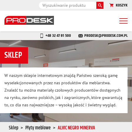
KOSZYK
Togg
navi
+48 32 47 81 500
PRODESK@PRODESK.COM.PL
SKLEP
W naszym sklepie internetowym znajdą Państwo szeroką gamę
wyselekcjonowanych przez nas produktów dla meblarstwa.
Znaleźć tu można materiały czołowych producentów dostępnych
na rynku, zarówno polskich, jak i zagranicznych, które gwarantują
to, co dla nas najważniejsze – wysoką jakość i świetny wygląd.
Sklep
Płyty meblowe
ALVIC NEGRO MINERVA