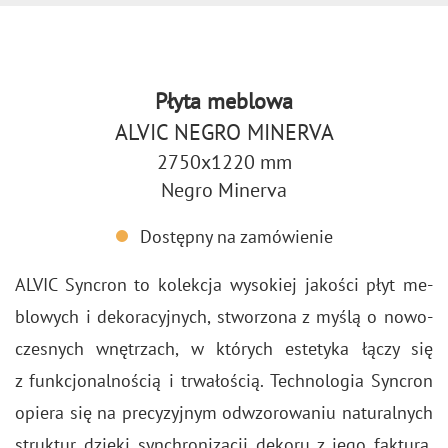
Płyta meblowa
ALVIC NEGRO MINERVA
2750x1220 mm
Negro Minerva
Dostępny na zamówienie
ALVIC Syn­cron to ko­lek­cja wy­so­kiej ja­ko­ści płyt me­
blo­wych i de­ko­ra­cyj­nych, stwo­rzo­na z myślą o no­wo­
cze­snych wnę­trzach, w któ­rych es­te­ty­ka łączy się
z funk­cjo­nal­no­ścią i trwa­ło­ścią. Tech­no­lo­gia Syn­cron
opie­ra się na pre­cy­zyj­nym od­wzo­ro­wa­niu na­tu­ral­nych
struk­tur dzię­ki syn­chro­ni­za­cji de­ko­ru z jego fak­tu­rą,