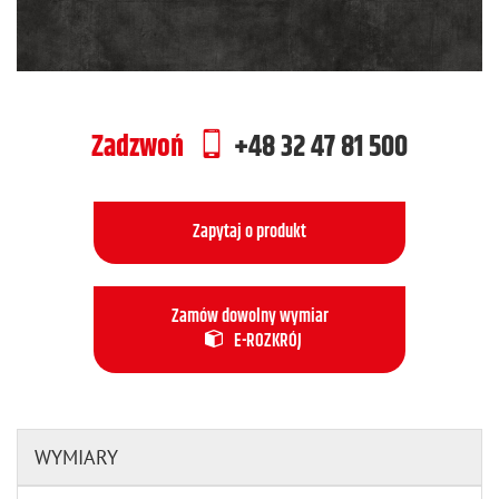
Zadzwoń
+48 32 47 81 500
Zapytaj o produkt
Zamów dowolny wymiar
E-ROZKRÓJ
WYMIARY