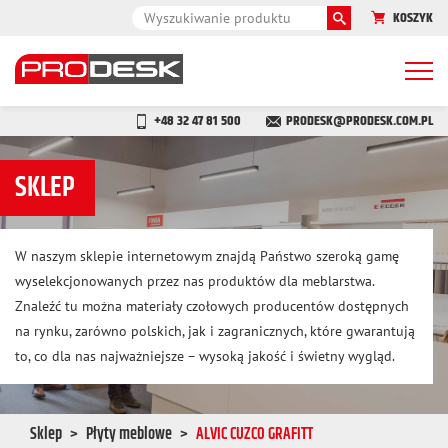
KOSZYK
Togg
navi
+48 32 47 81 500
PRODESK@PRODESK.COM.PL
SKLEP
W naszym sklepie internetowym znajdą Państwo szeroką gamę
wyselekcjonowanych przez nas produktów dla meblarstwa.
Znaleźć tu można materiały czołowych producentów dostępnych
na rynku, zarówno polskich, jak i zagranicznych, które gwarantują
to, co dla nas najważniejsze – wysoką jakość i świetny wygląd.
Sklep
Płyty meblowe
ALVIC CUZCO GRAFITT