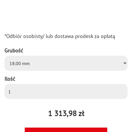
*Od­biór oso­bi­sty/ lub do­sta­wa pro­desk za opła­tą
Grubość
Ilość
1 313,98 zł