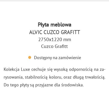
Płyta meblowa
ALVIC CUZCO GRAFITT
2750x1220 mm
Cuzco Grafitt
Dostępny na zamówienie
Ko­lek­cja Luxe ce­chu­je się wy­so­ką od­por­no­ścią na za­
ry­so­wa­nia, sta­bil­no­ścią ko­lo­ru, oraz długą trwa­ło­ścią.
Do tego płyty są przy­ja­zne dla śro­do­wi­ska.