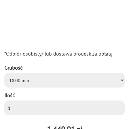
*Od­biór oso­bi­sty/ lub do­sta­wa pro­desk za opła­tą
Grubość
Ilość