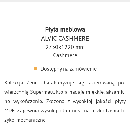
Płyta meblowa
ALVIC CASHMERE
2750x1220 mm
Cashmere
Dostępny na zamówienie
Ko­lek­cja Zenit cha­rak­te­ry­zu­je się la­kie­ro­wa­ną po­
wierzch­nią Su­per­matt, która na­da­je mięk­kie, ak­sa­mit­
ne wy­koń­cze­nie. Zło­żo­na z wy­so­kiej ja­ko­ści płyty
MDF. Za­pew­nia wy­so­ką od­por­ność na uszko­dze­nia fi­
zy­ko-me­cha­nicz­ne.