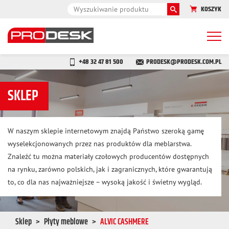
KOSZYK
Togg
navi
+48 32 47 81 500
PRODESK@PRODESK.COM.PL
SKLEP
W naszym sklepie internetowym znajdą Państwo szeroką gamę
wyselekcjonowanych przez nas produktów dla meblarstwa.
Znaleźć tu można materiały czołowych producentów dostępnych
na rynku, zarówno polskich, jak i zagranicznych, które gwarantują
to, co dla nas najważniejsze – wysoką jakość i świetny wygląd.
Sklep
Płyty meblowe
ALVIC CASHMERE