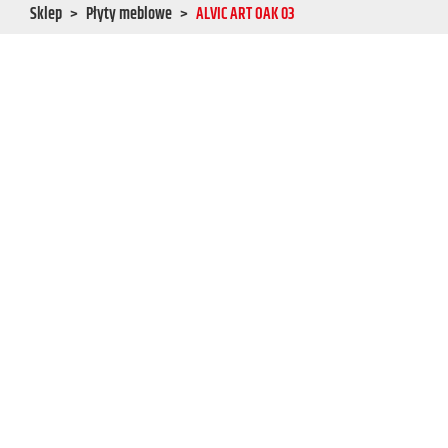
Sklep
Płyty meblowe
ALVIC ART OAK 03