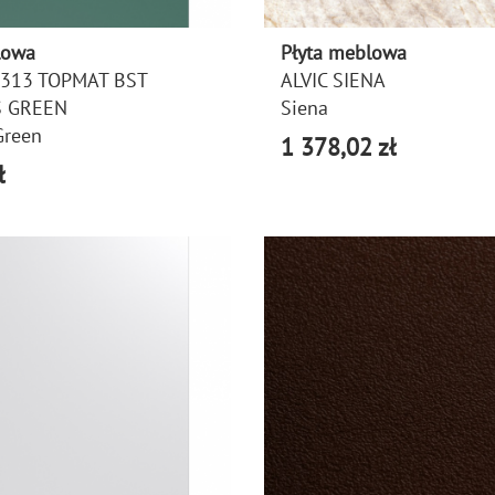
lowa
Płyta meblowa
U313 TOPMAT BST
ALVIC SIENA
 GREEN
Siena
Green
1 378,02 zł
ł