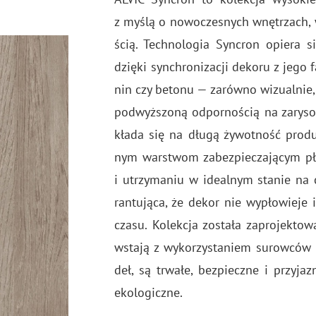
z myślą o no­wo­cze­snych wnę­trzach, w k
ścią. Tech­no­lo­gia Syn­cron opie­ra si
dzię­ki syn­chro­ni­za­cji de­ko­ru z jego 
nin czy be­to­nu — za­rów­no wi­zu­al­nie,
pod­wyż­szo­ną od­por­no­ścią na za­ry­so­
kła­da się na długą ży­wot­ność pro­du
nym war­stwom za­bez­pie­cza­ją­cym p
i utrzy­ma­niu w ide­al­nym sta­nie na 
ran­tu­ją­ca, że dekor nie wy­pło­wie­j
czasu. Ko­lek­cja zo­sta­ła za­pro­jek­t
wsta­ją z wy­ko­rzy­sta­niem su­row­ców 
deł, są trwa­łe, bez­piecz­ne i przy­ja­
eko­lo­gicz­ne.