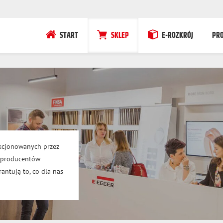
START
SKLEP
E-ROZKRÓJ
PR
kcjonowanych przez
h producentów
antują to, co dla nas