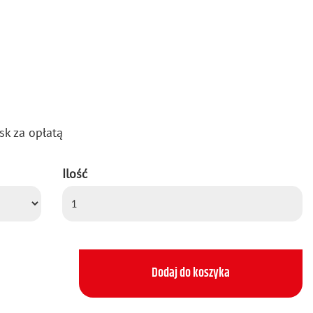
sk za opła­tą
Ilość
Dodaj do koszyka