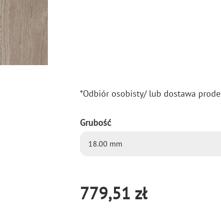
*Od­biór oso­bi­sty/ lub do­sta­wa pro­de
Grubość
779,51 zł