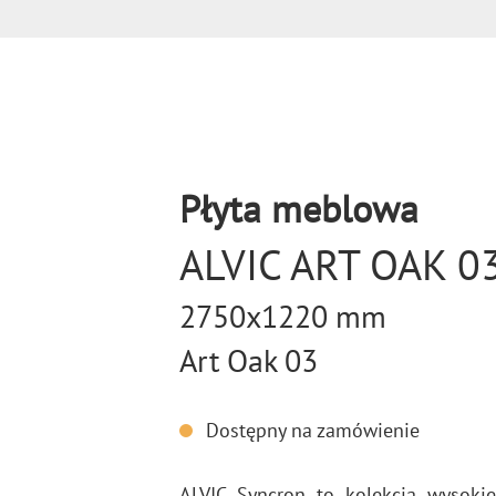
Płyta meblowa
ALVIC ART OAK 0
2750x1220 mm
Art Oak 03
Dostępny na zamówienie
ALVIC Syn­cron to ko­lek­cja wy­so­kiej