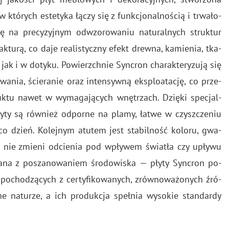
tó­rych es­te­ty­ka łączy się z funk­cjo­nal­no­ścią i trwa­ło­
ę na pre­cy­zyj­nym od­wzo­ro­wa­niu na­tu­ral­nych struk­tur
fak­tu­rą, co daje re­ali­stycz­ny efekt drew­na, ka­mie­nia, tka­
 jak i w do­ty­ku. Po­wierzch­nie Syn­cron cha­rak­te­ry­zu­ją się
wa­nia, ście­ra­nie oraz in­ten­syw­ną eks­plo­ata­cję, co prze­
k­tu nawet w wy­ma­ga­ją­cych wnę­trzach. Dzię­ki spe­cjal­
łyty są rów­nież od­por­ne na plamy, łatwe w czysz­cze­niu
co dzień. Ko­lej­nym atu­tem jest sta­bil­ność ko­lo­ru, gwa­
e i nie zmie­ni od­cie­nia pod wpły­wem świa­tła czy upły­wu
o­wa­na z po­sza­no­wa­niem śro­do­wi­ska — płyty Syn­cron po­
po­cho­dzą­cych z cer­ty­fi­ko­wa­nych, zrów­no­wa­żo­nych źró­
zne na­tu­rze, a ich pro­duk­cja speł­nia wy­so­kie stan­dar­dy