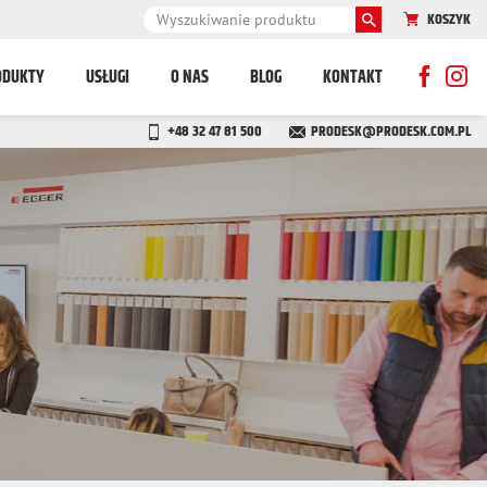
KOSZYK
ODUKTY
USŁUGI
O NAS
BLOG
KONTAKT
+48 32 47 81 500
PRODESK@PRODESK.COM.PL