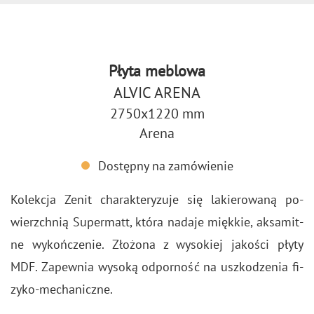
Płyta meblowa
ALVIC ARENA
2750x1220 mm
Arena
Dostępny na zamówienie
Ko­lek­cja Zenit cha­rak­te­ry­zu­je się la­kie­ro­wa­ną po­
wierzch­nią Su­per­matt, która na­da­je mięk­kie, ak­sa­mit­
ne wy­koń­cze­nie. Zło­żo­na z wy­so­kiej ja­ko­ści płyty
MDF. Za­pew­nia wy­so­ką od­por­ność na uszko­dze­nia fi­
zy­ko-me­cha­nicz­ne.