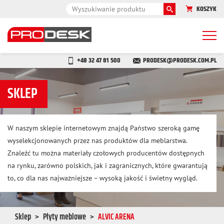
KOSZYK
Togg
navi
+48 32 47 81 500
PRODESK@PRODESK.COM.PL
SKLEP
W naszym sklepie internetowym znajdą Państwo szeroką gamę
wyselekcjonowanych przez nas produktów dla meblarstwa.
Znaleźć tu można materiały czołowych producentów dostępnych
na rynku, zarówno polskich, jak i zagranicznych, które gwarantują
to, co dla nas najważniejsze – wysoką jakość i świetny wygląd.
Sklep
Płyty meblowe
ALVIC ARENA