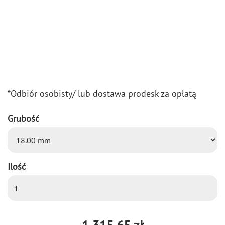
*Od­biór oso­bi­sty/ lub do­sta­wa pro­desk za opła­tą
Grubość
Ilość