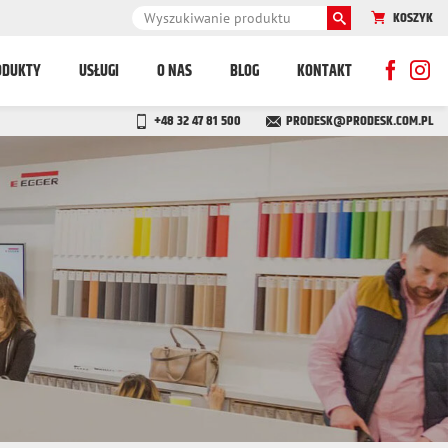
KOSZYK
ODUKTY
USŁUGI
O NAS
BLOG
KONTAKT
+48 32 47 81 500
PRODESK@PRODESK.COM.PL