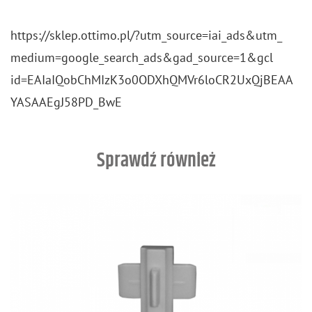
https://​sklep.​ottimo.​pl/?​utm_​source=iai_​ads&​utm_​
med​ium=goo​gle_​search_​ads&​gad_​source=1&​gcl​
id=EAI​aIQo​bChM​IzK3​o0OD​XhQM​Vr6l​oCR2​UxQj​BEAA​
YASA​AEgJ​58PD​_​BwE
Sprawdź również