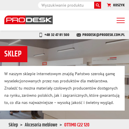
KOSZYK
Togg
navi
+48 32 47 81 500
PRODESK@PRODESK.COM.PL
SKLEP
W naszym sklepie internetowym znajdą Państwo szeroką gamę
wyselekcjonowanych przez nas produktów dla meblarstwa.
Znaleźć tu można materiały czołowych producentów dostępnych
na rynku, zarówno polskich, jak i zagranicznych, które gwarantują
to, co dla nas najważniejsze – wysoką jakość i świetny wygląd.
Sklep
Akcesoria meblowe
OTTIMO C22 120