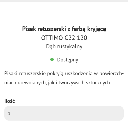
Pisak retuszerski z farbą kryjącą
OTTIMO C22 120
Dąb rustykalny
Dostępny
Pi­sa­ki re­tu­szer­skie po­kry­ją uszko­dze­nia w po­wierzch­
niach drew­nia­nych, jak i two­rzy­wach sztucz­nych.
Ilość