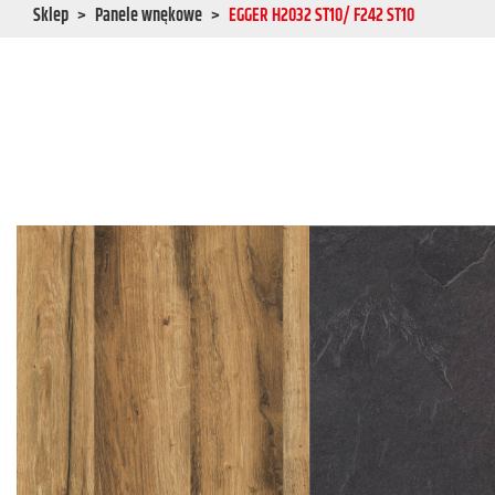
Sklep
Panele wnękowe
EGGER H2032 ST10/ F242 ST10