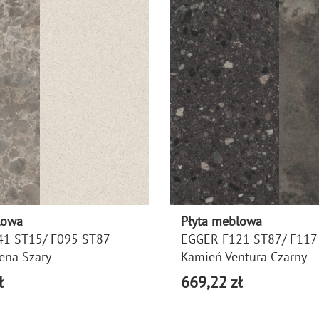
lowa
Płyta meblowa
41 ST15/ F095 ST87
EGGER F121 ST87/ F117
ena Szary
Kamień Ventura Czarny
ł
669,22 zł