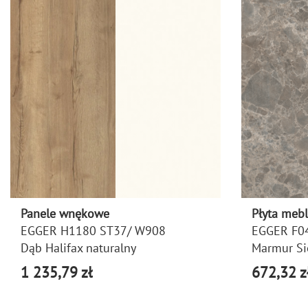
Panele wnękowe
Płyta meb
EGGER H1180 ST37/ W908
EGGER F0
Dąb Halifax naturalny
Marmur Si
1 235,79 zł
672,32 z