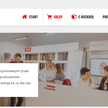
START
SKLEP
E-ROZKRÓJ
PR
kcjonowanych przez
h producentów
antują to, co dla nas