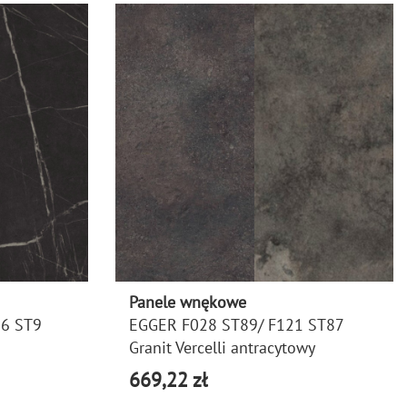
Panele wnękowe
6 ST9
EGGER F028 ST89/ F121 ST87
Granit Vercelli antracytowy
669,22 zł