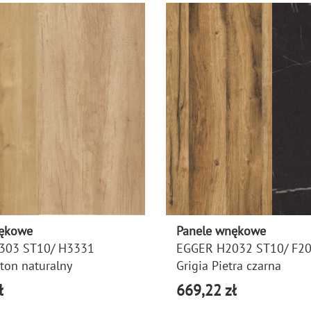
nękowe
Panele wnękowe
303 ST10/ H3331
EGGER H2032 ST10/ F20
ton naturalny
Grigia Pietra czarna
ł
669,22 zł