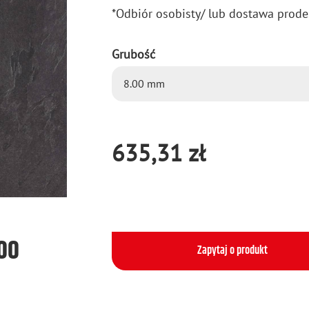
*Od­biór oso­bi­sty/ lub do­sta­wa pro­de
Grubość
635,31 zł
500
Zapytaj o produkt