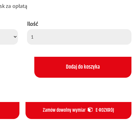
sk za opła­tą
Ilość
Dodaj do koszyka
Zamów dowolny wymiar
E-ROZKRÓJ