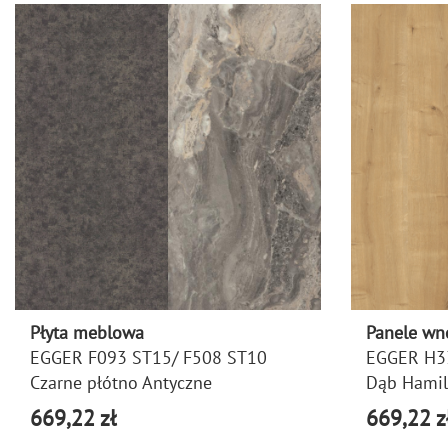
Płyta meblowa
Panele w
EGGER F093 ST15/ F508 ST10
EGGER H3
Czarne płótno Antyczne
Dąb Hamil
669,22 zł
669,22 z