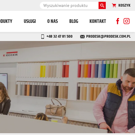
KOSZYK
ODUKTY
USŁUGI
O NAS
BLOG
KONTAKT
+48 32 47 81 500
PRODESK@PRODESK.COM.PL