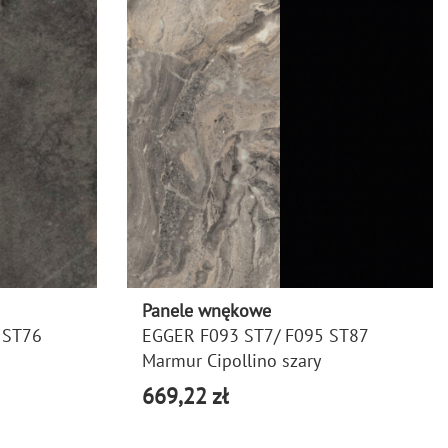
Panele wnękowe
 ST76
EGGER F093 ST7/ F095 ST87
Marmur Cipollino szary
669,22 zł