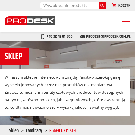
KOSZYK
Togg
navi
+48 32 47 81 500
PRODESK@PRODESK.COM.PL
SKLEP
W naszym sklepie internetowym znajdą Państwo szeroką gamę
wyselekcjonowanych przez nas produktów dla meblarstwa.
Znaleźć tu można materiały czołowych producentów dostępnych
na rynku, zarówno polskich, jak i zagranicznych, które gwarantują
to, co dla nas najważniejsze – wysoką jakość i świetny wygląd.
Sklep
Laminaty
EGGER U311 ST9