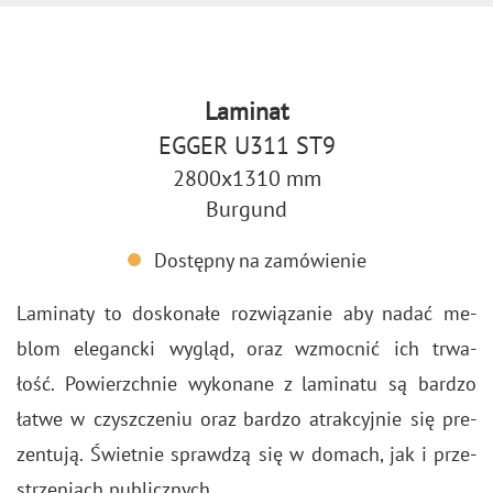
Laminat
EGGER U311 ST9
2800x1310 mm
Burgund
Dostępny na zamówienie
La­mi­na­ty to do­sko­na­łe roz­wią­za­nie aby nadać me­
blom ele­ganc­ki wy­gląd, oraz wzmoc­nić ich trwa­
łość. Po­wierzch­nie wy­ko­na­ne z la­mi­na­tu są bar­dzo
łatwe w czysz­cze­niu oraz bar­dzo atrak­cyj­nie się pre­
zen­tu­ją. Świet­nie spraw­dzą się w do­mach, jak i prze­
strze­niach pu­blicz­nych.