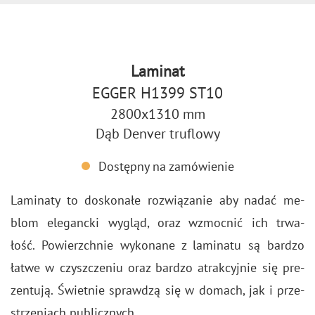
Laminat
EGGER H1399 ST10
2800x1310 mm
Dąb Denver truflowy
Dostępny na zamówienie
La­mi­na­ty to do­sko­na­łe roz­wią­za­nie aby nadać me­
blom ele­ganc­ki wy­gląd, oraz wzmoc­nić ich trwa­
łość. Po­wierzch­nie wy­ko­na­ne z la­mi­na­tu są bar­dzo
łatwe w czysz­cze­niu oraz bar­dzo atrak­cyj­nie się pre­
zen­tu­ją. Świet­nie spraw­dzą się w do­mach, jak i prze­
strze­niach pu­blicz­nych.