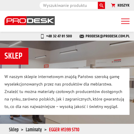
KOSZYK
Togg
navi
+48 32 47 81 500
PRODESK@PRODESK.COM.PL
SKLEP
W naszym sklepie internetowym znajdą Państwo szeroką gamę
wyselekcjonowanych przez nas produktów dla meblarstwa.
Znaleźć tu można materiały czołowych producentów dostępnych
na rynku, zarówno polskich, jak i zagranicznych, które gwarantują
to, co dla nas najważniejsze – wysoką jakość i świetny wygląd.
Sklep
Laminaty
EGGER H1399 ST10