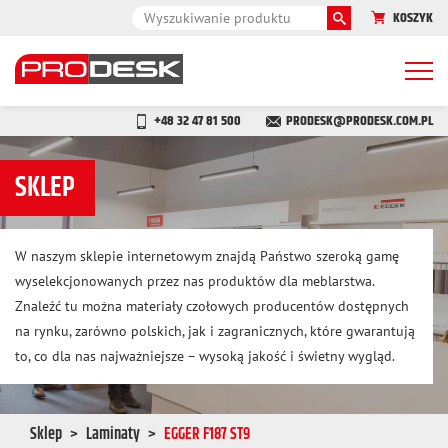
KOSZYK
Togg
navi
+48 32 47 81 500
PRODESK@PRODESK.COM.PL
SKLEP
W naszym sklepie internetowym znajdą Państwo szeroką gamę
wyselekcjonowanych przez nas produktów dla meblarstwa.
Znaleźć tu można materiały czołowych producentów dostępnych
na rynku, zarówno polskich, jak i zagranicznych, które gwarantują
to, co dla nas najważniejsze – wysoką jakość i świetny wygląd.
Sklep
Laminaty
EGGER F187 ST9