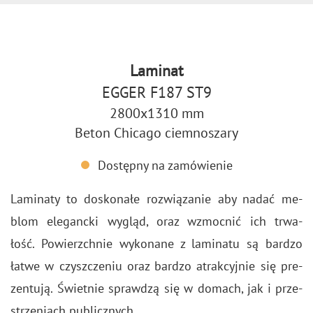
Laminat
EGGER F187 ST9
2800x1310 mm
Beton Chicago ciemnoszary
Dostępny na zamówienie
La­mi­na­ty to do­sko­na­łe roz­wią­za­nie aby nadać me­
blom ele­ganc­ki wy­gląd, oraz wzmoc­nić ich trwa­
łość. Po­wierzch­nie wy­ko­na­ne z la­mi­na­tu są bar­dzo
łatwe w czysz­cze­niu oraz bar­dzo atrak­cyj­nie się pre­
zen­tu­ją. Świet­nie spraw­dzą się w do­mach, jak i prze­
strze­niach pu­blicz­nych.