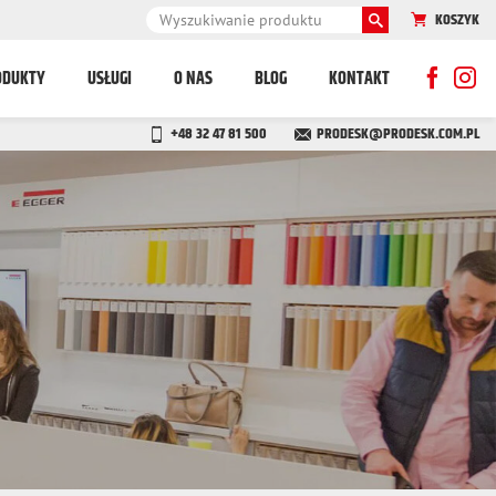
KOSZYK
ODUKTY
USŁUGI
O NAS
BLOG
KONTAKT
+48 32 47 81 500
PRODESK@PRODESK.COM.PL