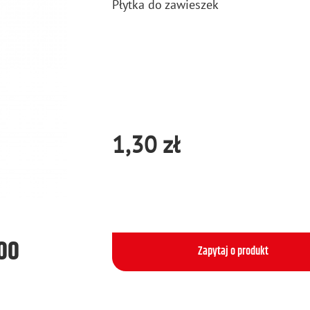
Płyt­ka do za­wie­szek
1,30 zł
500
Zapytaj o produkt