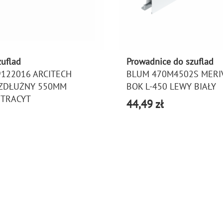
zuflad
Prowadnice do szuflad
9122016 ARCITECH
BLUM 470M4502S MERI
WZDŁUŻNY 550MM
BOK L-450 LEWY BIAŁY
NTRACYT
44,49 zł