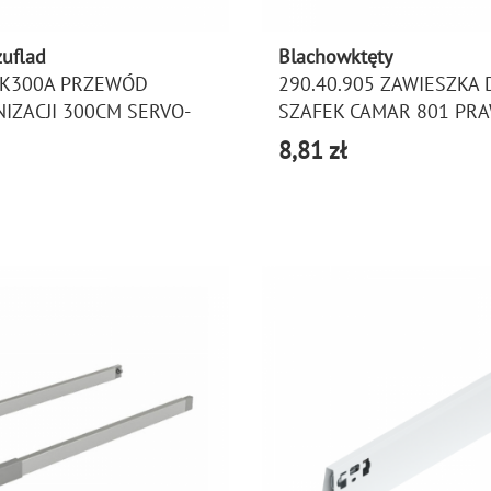
zuflad
Blachowktęty
0K300A PRZEWÓD
290.40.905 ZAWIESZKA 
IZACJI 300CM SERVO-
SZAFEK CAMAR 801 PR
8,81 zł