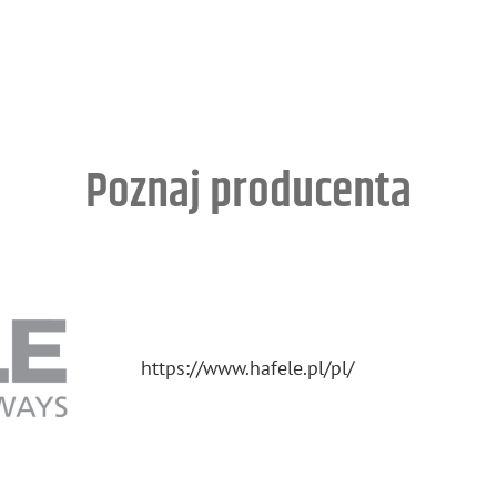
Poznaj producenta
https://​www.​hafele.​pl/​pl/