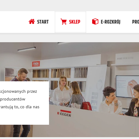
START
SKLEP
E-ROZKRÓJ
PR
kcjonowanych przez
h producentów
antują to, co dla nas